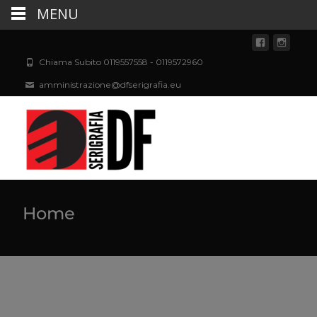
MENU
Chiama Subito 0119557558 - 0119572960
amministrazione@dfserigrafia.eu
Home