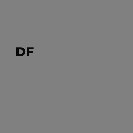
DF
SERIGRAFIA
Stampa serigrafica a
Torino