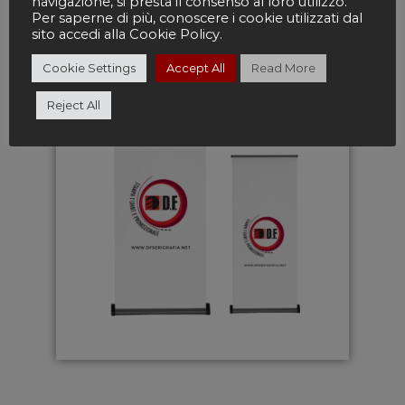
navigazione, si presta il consenso al loro utilizzo.
Per saperne di più, conoscere i cookie utilizzati dal
sito accedi alla Cookie Policy.
Cookie Settings
Accept All
Read More
Reject All