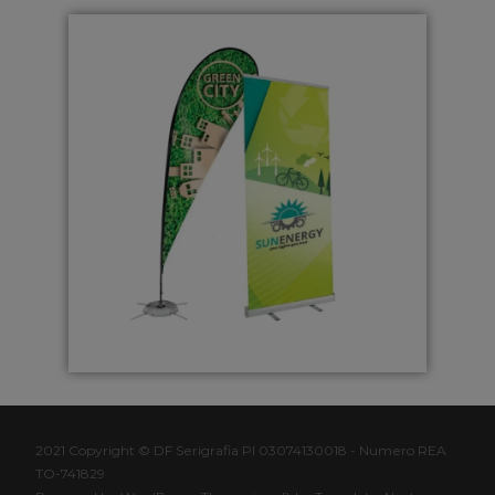
2021 Copyright © DF Serigrafia PI 03074130018 - Numero REA
TO-741829