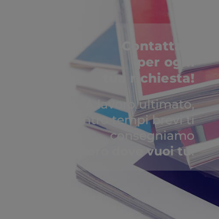
Contattaci
per ogni
tua richiesta!
A lavoro ultimato,
entro tempi brevi ti
consegniamo
il lavoro dove vuoi tu
!