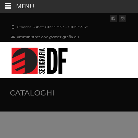
MENU
Chiama Subito 0119557558 - 0119572960
amministrazione@dfserigrafia.eu
CATALOGHI