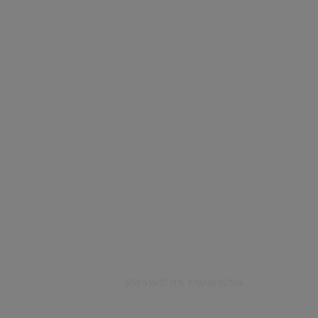
STAMPA IN
SERIGRAFI
A
Richiedi un preventivo