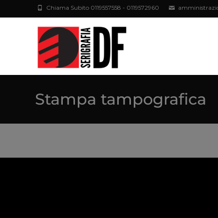
Chiama Subito 0119557558 - 0119572960
amministrazi
Stampa tampografica