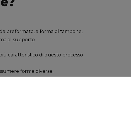
ne?
a preformato, a forma di tampone,
orma al supporto.
più caratteristico di questo processo
sumere forme diverse,
u supporti sagomati
difficilmente
ome, per esempio,
le graduate, manici di cacciaviti e
attini, tazze, bottigliette, ecc.Il