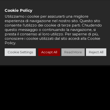
Cookie Policy
 TAMPOGRAFI
Utilizziamo i cookie per assicurarti una migliore
esperienza di navigazione nel nostro sito. Questo sito
consente l’utilizzo dei cookie di terze parti. Chiudendo
questo messaggio o continuando la navigazione, si
presta il consenso al loro utilizzo. Per saperne di più,
conoscere i cookie utilizzati dal sito accedi alla Cookie
Richiedi un preventivo
Policy.
Cookie Settings
Accept All
Read More
Reject All