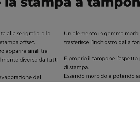
è la stampa a tampo
 alla serigrafia, alla
Un elemento in gomma morbid
stampa offset.
trasferisce l’inchiostro dalla f
o apparire simili tra
E proprio il tampone l’aspetto 
lmente diverso da tutti
di stampa.
Essendo morbido e potendo as
evaporazione del
rende possibile la stampa s
asferire un’immagine da
stampabili con altri processi c
raverso un tampone di
tasti a sagoma incavata, manopo
simili, interno di portacenere, pi
nografico
IL CICLO DI STAMPA