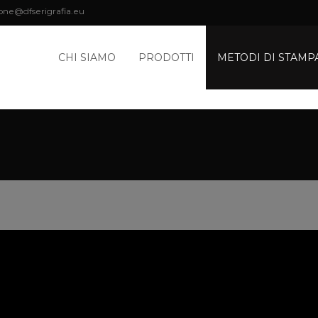
one@dfserigrafia.eu
CHI SIAMO
PRODOTTI
METODI DI STAMP