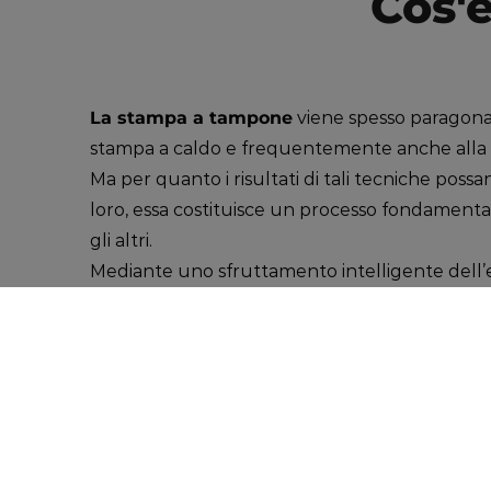
Cos'
La stampa a tampone
viene spesso paragonata
stampa a caldo e frequentemente anche alla 
Ma per quanto i risultati di tali tecniche possan
loro, essa costituisce un processo fondamenta
gli altri.
Mediante uno sfruttamento intelligente dell’
solvente, la stampa a tampone consente di tr
un cliché inciso all’oggetto da stampare, att
silicone.
Il procedimento tampo