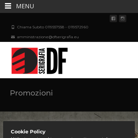
MENU
Chiama Subito 0119557558 - 0119572960
amministrazione@dfserigrafia.eu
Promozioni
Cookie Policy