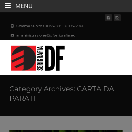
MENU
Chiama Subito 0119557558 - 0119572960
amministrazione@dfserigrafia.eu
Category Archives: CARTA DA
PARATI